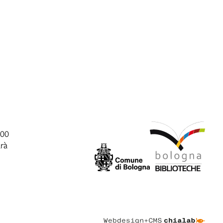
:00
arà