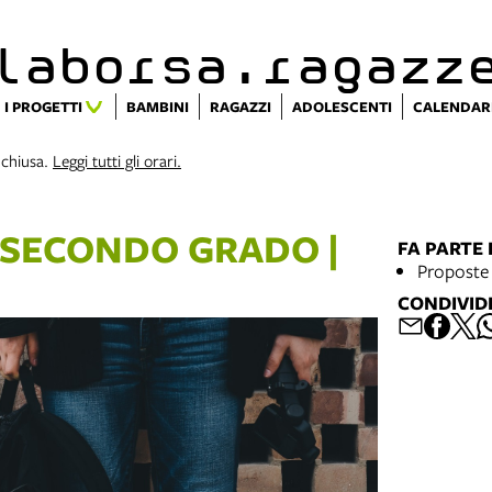
alaborsa.ragazz
I PROGETTI
BAMBINI
RAGAZZI
ADOLESCENTI
CALENDAR
 chiusa.
Leggi tutti gli orari.
 SECONDO GRADO |
FA PARTE 
Proposte 
CONDIVID