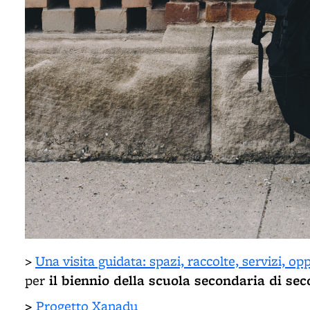
>
Una visita guidata: spazi, raccolte, servizi, o
il biennio della scuola secondaria di se
per
>
Progetto Xanadu