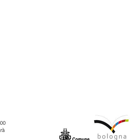
:00
arà