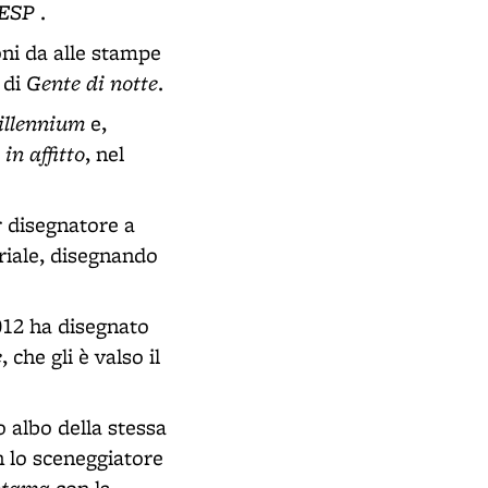
ESP
.
ni da alle stampe
Gente di notte
 di
.
illennium
e,
in affitto
, nel
r disegnatore a
riale, disegnando
2012 ha disegnato
e
, che gli è valso il
 albo della stessa
n lo sceneggiatore
 Otama