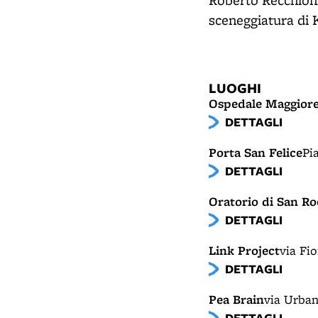
Roberto Recchioni
sceneggiatura di 
LUOGHI
Ospedale Maggior
DETTAGLI
Porta San Felice
Pi
DETTAGLI
Oratorio di San R
DETTAGLI
Link Project
via Fi
DETTAGLI
Pea Brain
via Urban
DETTAGLI