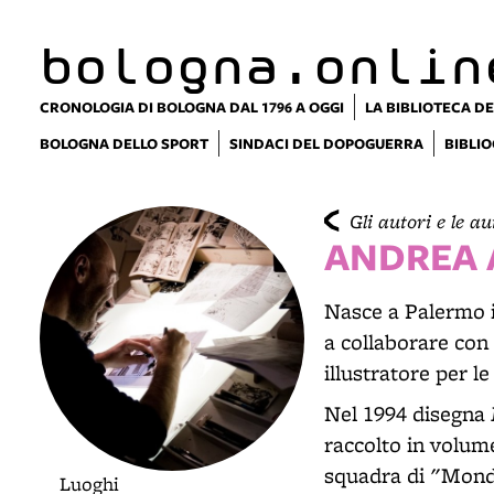
lla
ppa
bologna.onlin
CRONOLOGIA DI BOLOGNA DAL 1796 A OGGI
LA BIBLIOTECA DE
BOLOGNA DELLO SPORT
SINDACI DEL DOPOGUERRA
BIBLIO
Gli autori e le au
ANDREA 
Nasce a Palermo il
a collaborare con
illustratore per l
Nel 1994 disegna
raccolto in volume
squadra di "Mond
Luoghi