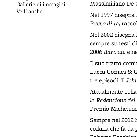
Massimiliano De G
Gallerie di immagini
Vedi anche
Nel 1997 disegna
Pazzo di te
, racc
Nel 2002 disegna 
sempre su testi d
Barcode
2006
e n
Il suo tratto comu
Lucca Comics & Ga
Joh
tre episodi di
Attualmente collab
la Redenzione de
Premio Micheluzz
Sempre nel 2012 
collana che fa da 