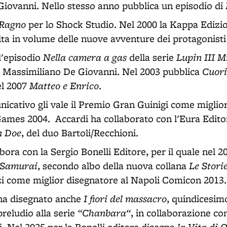
iovanni. Nello stesso anno pubblica un episodio di
Ragno
per lo Shock Studio. Nel 2000 la Kappa Edizio
olta in volume delle nuove avventure dei protagonisti
Nella camera a gas
Lupin III M
l'episodio
della serie
Cuori 
i Massimiliano De Giovanni. Nel 2003 pubblica
Matteo e Enrico
el 2007
.
nicativo gli vale il Premio Gran Guinigi come miglio
mes 2004. Accardi ha collaborato con l'Eura Edito
n Doe
, del duo Bartoli/Recchioni.
ora con la Sergio Bonelli Editore, per il quale nel 
l Samurai
Le Stori
, secondo albo della nuova collana
i come miglior disegnatore al Napoli Comicon 2013.
I fiori del massacro
ha disegnato anche
, quindicesimo
“Chanbara“
preludio alla serie
, in collaborazione co
la Vita di