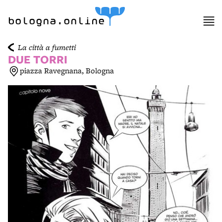
item 1 of 7
bologna.online
La città a fumetti
DUE TORRI
piazza Ravegnana, Bologna