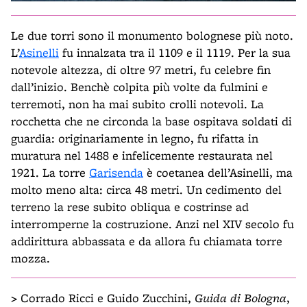
Le due torri sono il monumento bolognese più noto.
L’
Asinelli
fu innalzata tra il 1109 e il 1119. Per la sua
notevole altezza, di oltre 97 metri, fu celebre fin
dall’inizio. Benchè colpita più volte da fulmini e
terremoti, non ha mai subito crolli notevoli. La
rocchetta che ne circonda la base ospitava soldati di
guardia: originariamente in legno, fu rifatta in
muratura nel 1488 e infelicemente restaurata nel
1921. La torre
Garisenda
è coetanea dell’Asinelli, ma
molto meno alta: circa 48 metri. Un cedimento del
terreno la rese subito obliqua e costrinse ad
interromperne la costruzione. Anzi nel XIV secolo fu
addirittura abbassata e da allora fu chiamata torre
mozza.
>
Corrado Ricci e Guido Zucchini,
Guida di Bologna
,