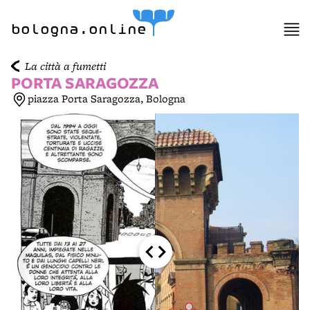
item 1 of 6
bologna.online
La città a fumetti
PORTA SARAGOZZA
piazza Porta Saragozza, Bologna