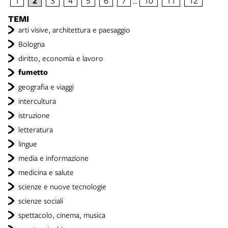
1
2
3
4
5
6
7
10
11
12
…
TEMI
arti visive, architettura e paesaggio
Bologna
diritto, economia e lavoro
fumetto
geografia e viaggi
intercultura
istruzione
letteratura
lingue
media e informazione
medicina e salute
scienze e nuove tecnologie
scienze sociali
spettacolo, cinema, musica