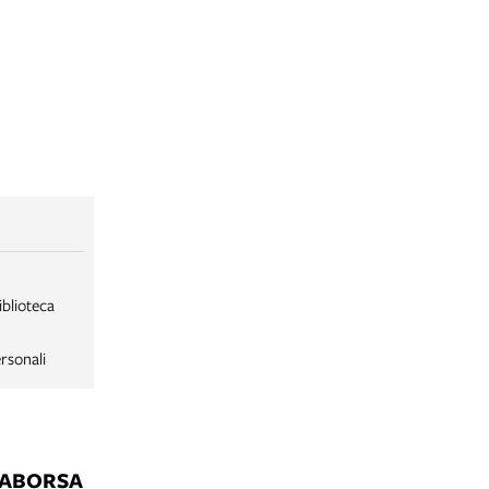
iblioteca
rsonali
LABORSA