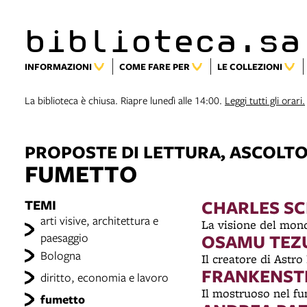
biblioteca.sa
INFORMAZIONI
COME FARE PER
LE COLLEZIONI
La biblioteca è chiusa. Riapre lunedì alle 14:00.
Leggi tutti gli orari.
PROPOSTE DI LETTURA, ASCOLTO
FUMETTO
TEMI
CHARLES S
arti visive, architettura e
La visione del mo
paesaggio
OSAMU TEZ
Bologna
Il creatore di Astr
FRANKENST
diritto, economia e lavoro
Il mostruoso nel 
fumetto