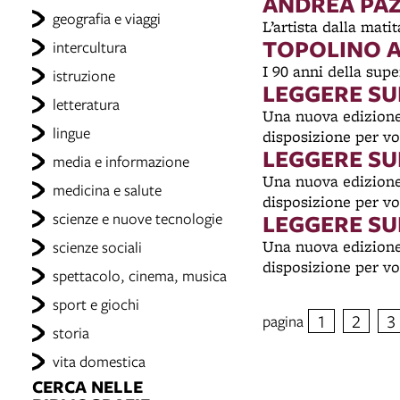
ANDREA PA
geografia e viaggi
L’artista dalla mati
TOPOLINO A
intercultura
I 90 anni della su
istruzione
LEGGERE SU
letteratura
Una nuova edizione 
lingue
disposizione per vo
LEGGERE SU
media e informazione
Una nuova edizione 
medicina e salute
disposizione per vo
scienze e nuove tecnologie
LEGGERE SU
Una nuova edizione 
scienze sociali
disposizione per vo
spettacolo, cinema, musica
sport e giochi
1
2
3
pagina
storia
vita domestica
CERCA NELLE