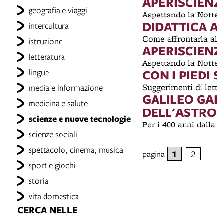
APERISCIEN
geografia e viaggi
Aspettando la Nott
DIDATTICA 
intercultura
Come affrontarla a
istruzione
APERISCIEN
letteratura
Aspettando la Notte
lingue
CON I PIEDI 
Suggerimenti di let
media e informazione
GALILEO GA
medicina e salute
DELL'ASTR
scienze e nuove tecnologie
Per i 400 anni dall
scienze sociali
spettacolo, cinema, musica
1
2
pagina
sport e giochi
storia
vita domestica
CERCA NELLE