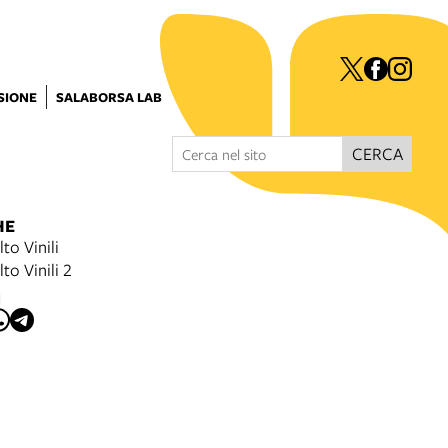
ISIONE
SALABORSA LAB
CERCA
HE
to Vinili
to Vinili 2
I