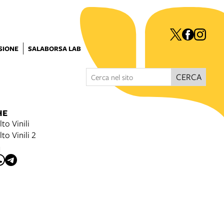
ISIONE
SALABORSA LAB
CERCA
HE
to Vinili
to Vinili 2
I