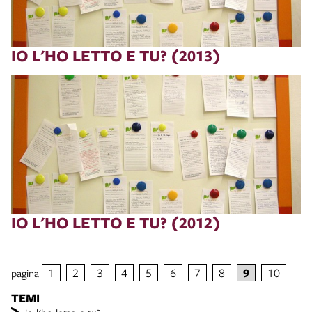
IO L'HO LETTO E TU? (2013)
IO L'HO LETTO E TU? (2012)
1
2
3
4
5
6
7
8
9
10
pagina
TEMI