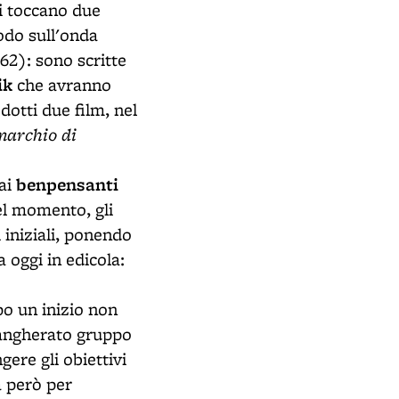
ui toccano due
odo sull'onda
62): sono scritte
ik
che avranno
otti due film, nel
 marchio di
benpensanti
dai
el momento, gli
 iniziali, ponendo
 oggi in edicola:
po un inizio non
angherato gruppo
ere gli obiettivi
a però per