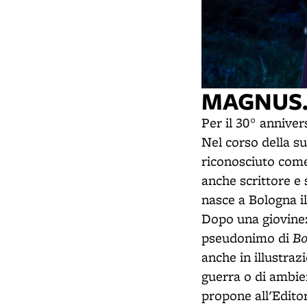
MAGNUS.
Per il 30° annive
Nel corso della s
riconosciuto co
anche scrittore e 
nasce a Bologna il
Dopo una giovinezz
Bo
pseudonimo di
anche in illustraz
guerra o di ambie
propone all'Editor