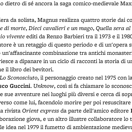
ndo dietro di sé ancora la saga comico-medievale Ma
iera da solista, Magnus realizza quattro storie dai co
e di morte
Dieci cavalieri e un mago
Quella sera al 
,
,
hio vivente
editi da Renzo Barbieri tra il 1973 e il 1980
utore è un retaggio di questo periodo e di un'opera s
 un'affascinante combinazione tra antichi monasteri
iesce a dipanare in un ciclo di racconti la storia di
 il libro dei bevitori.
Lo
Sconosciuto
, il personaggio creato nel 1975 con l
sco Guccini
Unknow
.
, così si fa chiamare lo sconosc
e sue avventure nei luoghi più diversi e cerca di sop
rso come lui, facendolo morire per poi resuscitare 
Orient express
L
a rivista
da parte dell'amico editore
orazione giova, e un altro illustre collaboratore lo 
ale idea nel 1979 il fumetto di ambientazione mediev