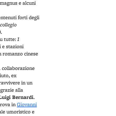
xmagnus e alcuni
ntenuti forti degli
collegio
.
I
u tutte:
 e stazioni
 un romanzo cinese
a collaborazione
iuto, ex
ravvivere in un
grazie alla
uigi Bernardi
.
trova in
Giovanni
ale umoristico e