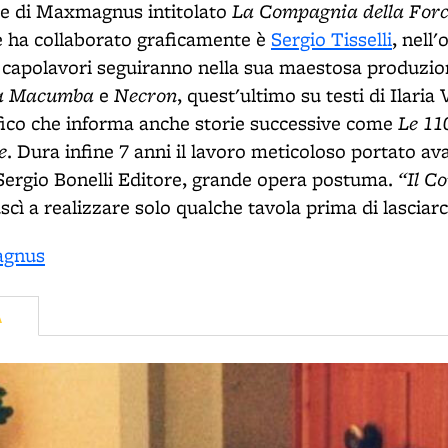
La Compagnia della For
tile di Maxmagnus intitolato
 ha collaborato graficamente è
Sergio Tisselli
, nell
ri capolavori seguiranno nella sua maestosa produzi
ta Macumba
Necron
e
, quest'ultimo su testi di Ilaria 
Le 110
ico che informa anche storie successive come
e
. Dura infine 7 anni il lavoro meticoloso portato av
“Il C
Sergio Bonelli Editore, grande opera postuma.
uscì a realizzare solo qualche tavola prima di lasciarc
Magnus
A