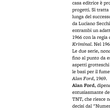
casa editrice è pr
progetti. Si tratt
lunga del success
da Luciano Secchi
entrambi un adatt
1966 con la regia
Kriminal
. Nel 196
Le due serie, non
fino al punto da e
aspetti grotteschi
le basi per il fum
Alan Ford
, 1969.
Alan Ford
, dipen
entusiasmante dec
TNT, che riesce n
decisi dal "Numer