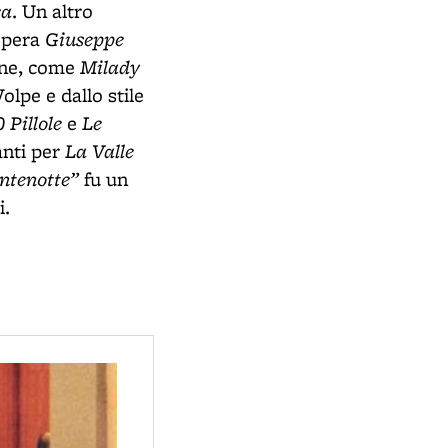
ca
. Un altro
Giuseppe
'opera
Milady
one, come
Volpe e dallo stile
 Pillole
Le
e
La Valle
anti per
ontenotte”
fu un
i.