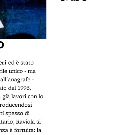
O
neri
ed è stato
stile unico - ma
all'anagrafe -
aio del 1996.
già lavori con lo
producendosi
tti spesso di
ario, Raviola si
za è fortuita: la