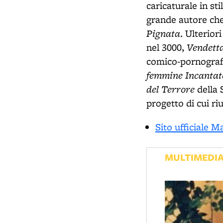
caricaturale in s
grande autore che
Pignata
. Ulterio
Vendet
nel 3000,
comico-pornograf
femmine Incantat
del Terrore
della 
progetto di cui ri
Sito ufficiale 
MULTIMEDI