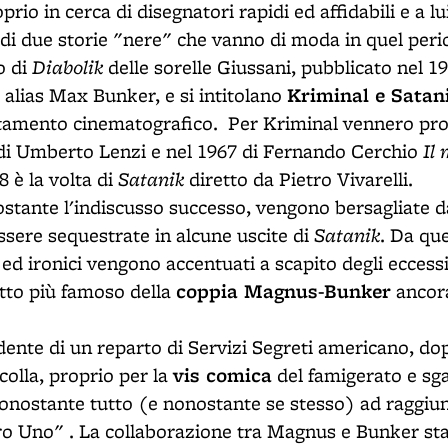
oprio in cerca di disegnatori rapidi ed affidabili e a l
a di due storie "nere" che vanno di moda in quel peri
Diabolik
o di
delle sorelle Giussani, pubblicato nel 19
Kriminal e Satan
 alias Max Bunker, e si intitolano
amento cinematografico. Per Kriminal vennero prod
Il
 di Umberto Lenzi e nel 1967 di Fernando Cerchio
Satanik
8 è la volta di
diretto da Pietro Vivarelli.
ostante l'indiscusso successo, vengono bersagliate 
Satanik
ssere sequestrate in alcune uscite di
. Da qu
 ed ironici vengono accentuati a scapito degli eccessi
coppia Magnus-Bunker
etto più famoso della
ancora
dente di un reparto di Servizi Segreti americano, do
vis comica
olla, proprio per la
del famigerato e sg
onostante tutto (e nonostante se stesso) ad raggiung
o Uno" . La collaborazione tra Magnus e Bunker st