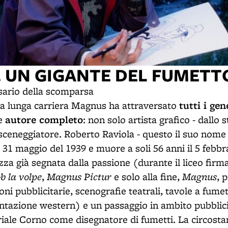
 UN GIGANTE DEL FUMETT
rsario della scomparsa
tutti i ge
ua lunga carriera Magnus ha attraversato
autore completo
me
: non solo artista grafico - dallo 
sceneggiatore. Roberto Raviola - questo il suo nome 
 31 maggio del 1939 e muore a soli 56 anni il 5 febbr
a già segnata dalla passione (durante il liceo firma 
b la volpe
Magnus Pictur
Magnus
,
e solo alla fine,
, 
ioni pubblicitarie, scenografie teatrali, tavole a fume
ntazione western) e un passaggio in ambito pubblicit
iale Corno come disegnatore di fumetti. La circostan