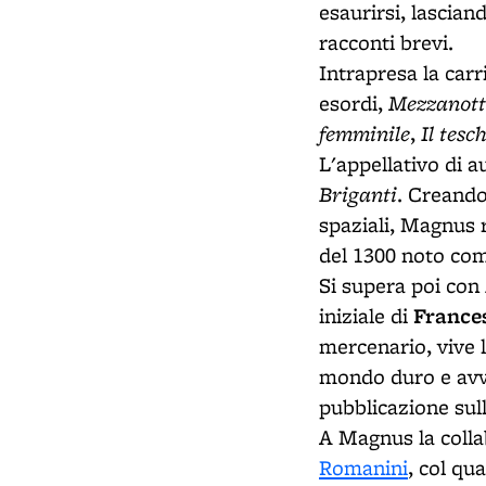
esaurirsi, lascia
racconti brevi.
Intrapresa la carr
Mezzanott
esordi,
femminile
Il tesc
,
L'appellativo di a
Briganti
. Creando
spaziali, Magnus r
del 1300 noto come
Si supera poi con
France
iniziale di
mercenario, vive l
mondo duro e avve
pubblicazione sull
A Magnus la collab
Romanini
, col qu