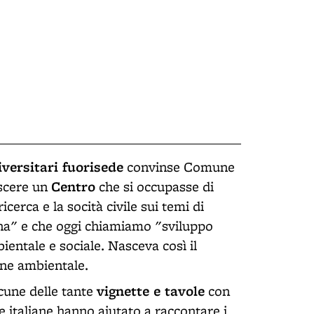
iversitari fuorisede
convinse Comune
Centro
ascere un
che si occupasse di
icerca e la socità civile sui temi di
na" e che oggi chiamiamo "sviluppo
entale e sociale. Nasceva così il
one ambientale.
vignette e tavole
cune delle tante
con
e italiane hanno aiutato a raccontare i