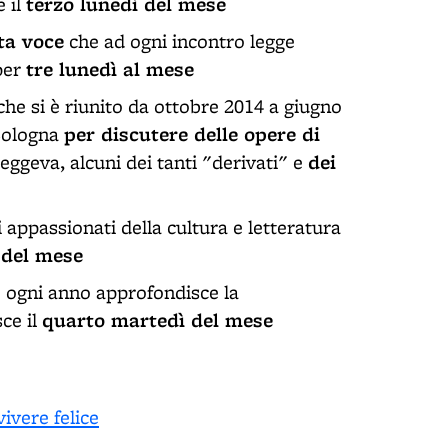
terzo lunedì del mese
e il
ta voce
che ad ogni incontro legge
tre lunedì al mese
 per
 che si è riunito da ottobre 2014 a giugno
per discutere delle opere di
 Bologna
dei
e leggeva, alcuni dei tanti "derivati" e
li appassionati della cultura e letteratura
 del mese
he ogni anno approfondisce la
quarto martedì del mese
sce il
ivere felice