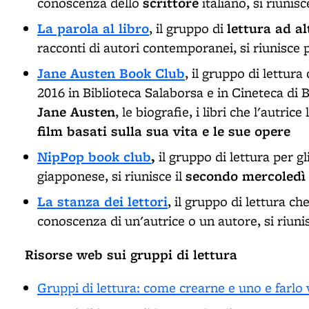
scrittore
conoscenza dello
italiano, si riunisc
La parola al libro
lettura ad al
, il gruppo di
racconti di autori contemporanei, si riunisce
Jane Austen Book Club
, il gruppo di lettura
2016 in Biblioteca Salaborsa e in Cineteca di
Jane Austen
, le biografie, i libri che l'autric
film basati sulla sua vita e le sue opere
NipPop book club
,
il gruppo di lettura per g
secondo mercoledì
giapponese, si riunisce il
La stanza dei lettori
, il gruppo di lettura c
conoscenza di un'autrice o un autore, si riuni
Risorse web sui gruppi di lettura
Gruppi di lettura: come crearne e uno e farlo v