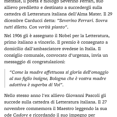
mentale, il poeta e filologo Severino Ferrari, suo
allievo prediletto e destinato a succedergli sulla
cattedra di Letteratura italiana dell'Alma Mater. Il 29
dicembre Carducci detta:
"Severino Ferrari. Sovra
tutti diletto. Con verità pianto"
.
Nel 1906 gli è assegnato il Nobel per la Letteratura,
primo italiano a vincerlo. Il premio è consegnato a
domicilio dall'ambasciatore svedese in Italia. Il
consiglio comunale, convocato d'urgenza, invia un
messaggio di congratulazioni:
"Come la madre affettuosa si gloria dell'omaggio
al suo figlio insigne, Bologna che è vostra madre
adottiva è superba di Voi".
Nello stesso anno l'ex allievo Giovanni Pascoli gli
succede sulla cattedra di Letteratura italiana. Il 27
novembre commemora il Maestro leggendo la sua
ode
Cadore
e ricordando il suo impegno per