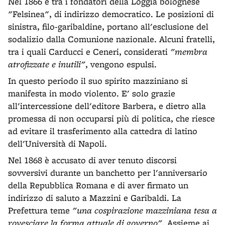
Nel 1866 è tra i fondatori della Loggia bolognese
"Felsinea", di indirizzo democratico. Le posizioni di
sinistra, filo-garibaldine, portano all'esclusione del
sodalizio dalla Comunione nazionale. Alcuni fratelli,
tra i quali Carducci e Ceneri, considerati
"membra
atrofizzate e inutili"
, vengono espulsi.
In questo periodo il suo spirito mazziniano si
manifesta in modo violento. E' solo grazie
all'intercessione dell'editore Barbera, e dietro alla
promessa di non occuparsi più di politica, che riesce
ad evitare il trasferimento alla cattedra di latino
dell'Università di Napoli.
Nel 1868 è accusato di aver tenuto discorsi
sovversivi durante un banchetto per l'anniversario
della Repubblica Romana e di aver firmato un
indirizzo di saluto a Mazzini e Garibaldi. La
Prefettura teme
"una cospirazione mazziniana tesa a
rovesciare la forma attuale di governo"
. Assieme ai