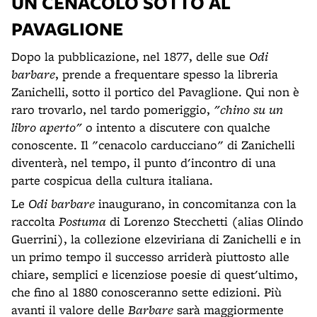
UN CENACOLO SOTTO AL
PAVAGLIONE
Dopo la pubblicazione, nel 1877, delle sue
Odi
barbare
, prende a frequentare spesso la libreria
Zanichelli, sotto il portico del Pavaglione. Qui non è
raro trovarlo, nel tardo pomeriggio,
"chino su un
libro aperto"
o intento a discutere con qualche
conoscente. Il "cenacolo carducciano" di Zanichelli
diventerà, nel tempo, il punto d'incontro di una
parte cospicua della cultura italiana.
Le
Odi barbare
inaugurano, in concomitanza con la
raccolta
Postuma
di Lorenzo Stecchetti (alias Olindo
Guerrini), la collezione elzeviriana di Zanichelli e in
un primo tempo il successo arriderà piuttosto alle
chiare, semplici e licenziose poesie di quest'ultimo,
che fino al 1880 conosceranno sette edizioni. Più
avanti il valore delle
Barbare
sarà maggiormente