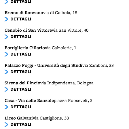
DETTAGLI
Eremo di Ronzano
via di Gaibola, 18
DETTAGLI
Cenobio di San Vittore
via San Vittore, 40
DETTAGLI
Bottiglieria Cillario
via Calzolerie, 1
DETTAGLI
Palazzo Poggi - Università degli Studi
via Zamboni, 33
DETTAGLI
Sirena del Pincio
via Indipendenza. Bologna
DETTAGLI
Casa - Via delle Banzole
piazza Roosevelt, 3
DETTAGLI
Liceo Galvani
via Castiglione, 38
DETTAGLI