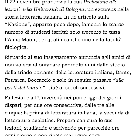
Il 22 novembre pronunzia la sua
Prolusione alle
lezioni nella Università di Bologna
, un excursus nella
storia letteraria italiana. In un articolo sulla
"Nazione", apparso poco dopo, lamenta lo scarso
numero di studenti iscritti: solo trecento in tutta
l'Alma Mater, dei quali neanche uno nella facoltà
filologica.
Riguardo al suo insegnamento annuncia agli amici di
non volersi allontanare per molti anni dallo studio
della triade portante della letteratura italiana, Dante,
Petrarca, Boccaccio e solo in seguito passare
"alle
parti del tempio"
, cioè ai secoli successivi.
Fa lezione all'Università nei pomeriggi dei giorni
dispari, per due ore consecutive, dalle tre alle
cinque: la prima di letteratura italiana, la seconda di
letterature neolatine. Prepara con cura le sue
lezioni, studiando e scrivendo per parecchie ore
ogni giorno e non ripete mai i suoi corsi.