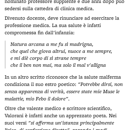
nominato professore supplente e due anni dopo può
sedersi sulla cattedra di clinica medica.
Divenuto docente, deve rinunciare ad esercitare la
professione medica. La sua salute è infatti
compromessa fin dall'infanzia:
Natura arcana a me fu sì madrigna,
che quel che giova altrui, nuoce a me sempre,
e mi diè corpo di sì strane tempre
che il ben non mai, ma solo il mal v'alligna
In un altro scritto riconosce che la salute malferma
condiziona il suo estro poetico:
"Potrebbe dirsi, non
senza apparenza di verità, essere state mie Muse le
malattie, mio Febo il dolore"
.
Oltre che valente medico e scrittore scientifico,
Valorani è infatti anche un apprezzato poeta. Nei
suoi versi
"si afferma un'istanza principalmente
lirica, di confessione diretta"
, secondo i modi