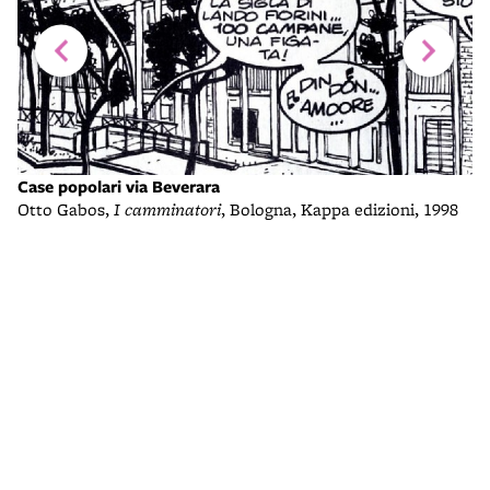
Case popolari via Beverara
Otto Gabos,
I camminatori
, Bologna, Kappa edizioni, 1998
F
Ca