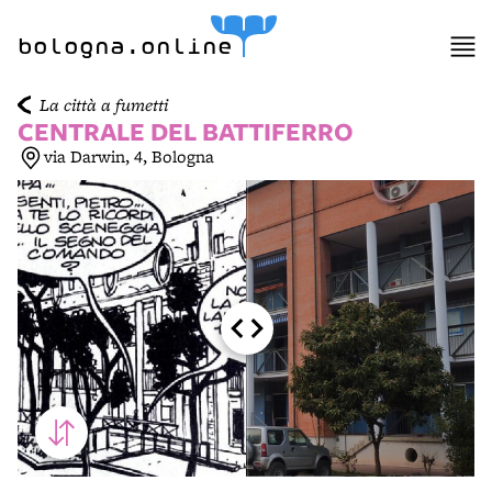
item 1 of 6
bologna.online
La città a fumetti
CENTRALE DEL BATTIFERRO
via Darwin, 4, Bologna