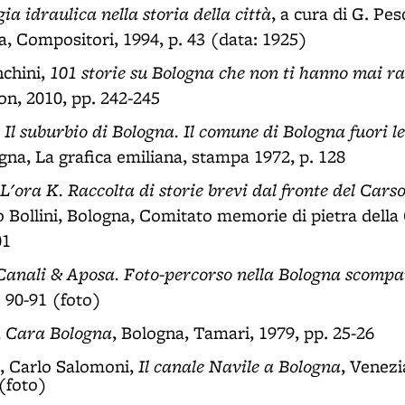
ia idraulica nella storia della città
, a cura di G. Pes
a, Compositori, 1994, p. 43 (data: 1925)
101 storie su Bologna che non ti hanno mai r
nchini,
, 2010, pp. 242-245
Il suburbio di Bologna. Il comune di Bologna fuori l
,
gna, La grafica emiliana, stampa 1972, p. 128
L'ora K. Raccolta di storie brevi dal fronte del Cars
 Bollini, Bologna, Comitato memorie di pietra dell
01
Canali & Aposa. Foto-percorso nella Bologna scompa
. 90-91 (foto)
Cara Bologna
,
, Bologna, Tamari, 1979, pp. 25-26
Il canale Navile a Bologna
, Carlo Salomoni,
, Venezi
 (foto)