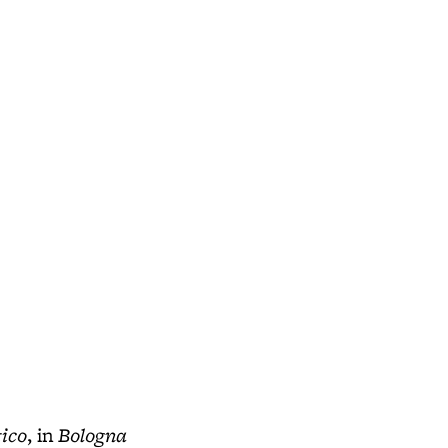
Arnaldo Calori
- Fonte: Emilia Romagna al fronte (
tico
Bologna
, in