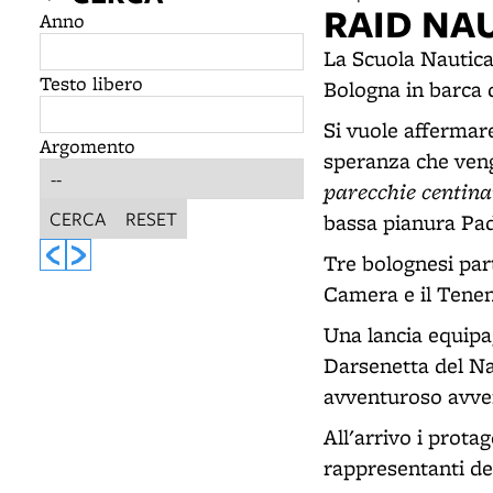
RAID NA
Anno
La Scuola Nautica
Testo libero
Bologna in barca
Si vuole affermare 
Argomento
speranza che veng
parecchie centina
CERCA
RESET
bassa pianura Pa
Tre bolognesi part
Camera e il Tenen
Una lancia equipag
Darsenetta del Na
avventuroso avve
All'arrivo i prota
rappresentanti de