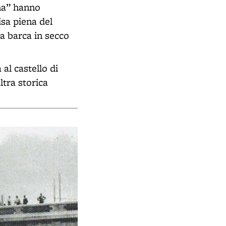
tha” hanno
sa piena del
la barca in secco
al castello di
ltra storica