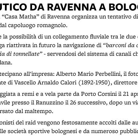
UTICO DA RAVENNA A BOL
 “Casa Matha” di Ravenna organizza un tentativo d
 dal capoluogo romagnolo.
la possibilità di un collegamento fluviale tra le due c
“barconi da c
a riattivata in futuro la navigazione di
ia di tonnellate”
- servendosi del sistema di canali c
dana.
ecipano all'impresa: Alberto Mario Perbellini, il fot
te di Vascello Arnaldo Calori (1892-1950), direttore 
giata a remi e a vela parte da Porto Corsini il 21 apr
vile presso il Ranuzzino il 26 successivo, dopo un vi
rsato dal maltempo.
gonisti del raid vengono festosamente accolti dalle au
lle società sportive bolognesi e da numeroso pubbli