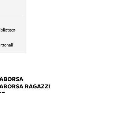
iblioteca
rsonali
LABORSA
LABORSA RAGAZZI
NE
B