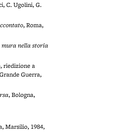
ci, C. Ugolini, G.
accontato
, Roma,
e mura nella storia
o
, riedizione a
a Grande Guerra,
rsa
, Bologna,
a, Marsilio, 1984,