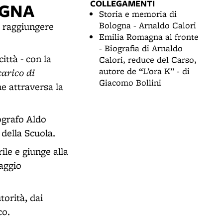
COLLEGAMENTI
OGNA
Storia e memoria di
Bologna - Arnaldo Calori
i raggiungere
Emilia Romagna al fronte
- Biografia di Arnaldo
ittà - con la
Calori, reduce del Carso,
autore de “L’ora K” - di
arico di
Giacomo Bollini
he attraversa la
ografo Aldo
della Scuola.
ile e giunge alla
aggio
torità, dai
co.