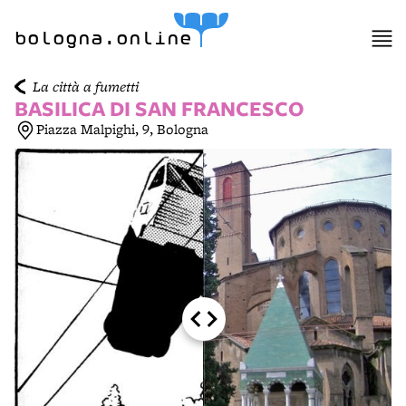
item 1 of 6
bologna.online
La città a fumetti
BASILICA DI SAN FRANCESCO
Piazza Malpighi, 9, Bologna