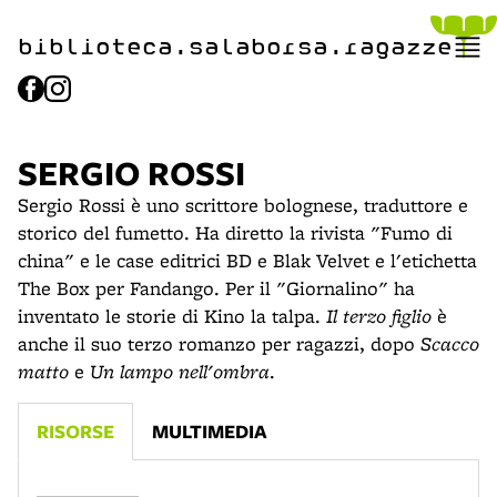
item 1 of 2
biblioteca.​salaborsa.ragazz
e
SERGIO ROSSI
Sergio Rossi è uno scrittore bolognese, traduttore e
storico del fumetto. Ha diretto la rivista "Fumo di
china" e le case editrici BD e Blak Velvet e l'etichetta
The Box per Fandango. Per il "Giornalino" ha
inventato le storie di Kino la talpa.
Il terzo figlio
è
anche il suo terzo romanzo per ragazzi, dopo
Scacco
matto
e
Un lampo nell'ombra
.
RISORSE
MULTIMEDIA