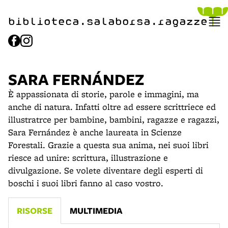
item 1 of 2
biblioteca.​salaborsa.ragazz
e
SARA FERNÁNDEZ
È appassionata di storie, parole e immagini, ma
anche di natura. Infatti oltre ad essere scrittriece ed
illustratrce per bambine, bambini, ragazze e ragazzi,
Sara Fernández è anche laureata in Scienze
Forestali. Grazie a questa sua anima, nei suoi libri
riesce ad unire: scrittura, illustrazione e
divulgazione. Se volete diventare degli esperti di
boschi i suoi libri fanno al caso vostro.
RISORSE
MULTIMEDIA