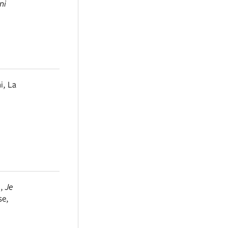
ni
i
,
La
l
,
Je
se
,