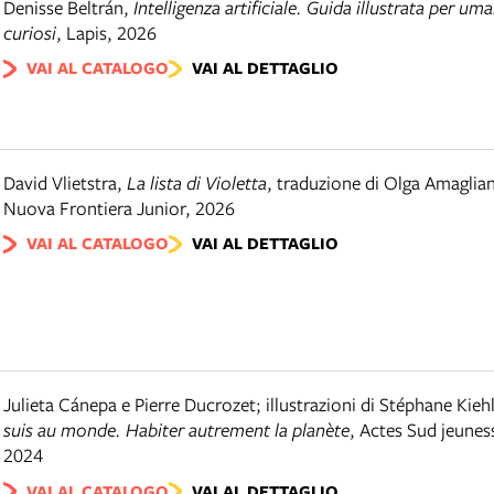
Denisse Beltrán
,
Intelligenza artificiale. Guida illustrata per uma
curiosi
,
Lapis
,
2026
VAI AL CATALOGO
VAI AL DETTAGLIO
David Vlietstra
,
La lista di Violetta
,
traduzione di Olga Amaglian
Nuova Frontiera Junior
,
2026
VAI AL CATALOGO
VAI AL DETTAGLIO
Julieta Cánepa e Pierre Ducrozet; illustrazioni di Stéphane Kieh
suis au monde. Habiter autrement la planète
,
Actes Sud jeunes
2024
VAI AL CATALOGO
VAI AL DETTAGLIO