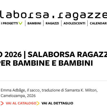
alaborsa.ragazz
I PROGETTI
BAMBINI
RAGAZZI
ADOLESCENTI
CALENDAR
 2026 | SALABORSA RAGAZZI
PER BAMBINE E BAMBINI
Emma Adbåge
,
Il sacco
,
traduzione di Samanta K. Milton
,
Camelozampa
,
2026
VAI AL CATALOGO
VAI AL DETTAGLIO