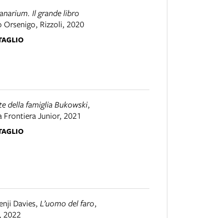
narium. Il grande libro
o Orsenigo
,
Rizzoli
,
2020
TAGLIO
te della famiglia Bukowski
,
 Frontiera Junior
,
2021
TAGLIO
enji Davies
,
L’uomo del faro
,
,
2022