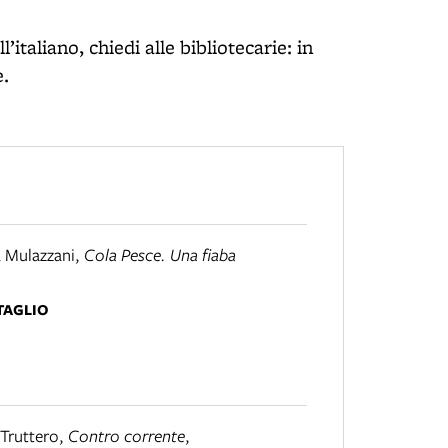
’italiano, chiedi alle bibliotecarie: in
e.
a Mulazzani
,
Cola Pesce. Una fiaba
TAGLIO
a Truttero
,
Contro corrente
,