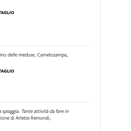
TAGLIO
rdino delle meduse
,
Camelozampa
,
TAGLIO
 spiaggia. Tante attività da fare in
zione di Arlette Remondi
,