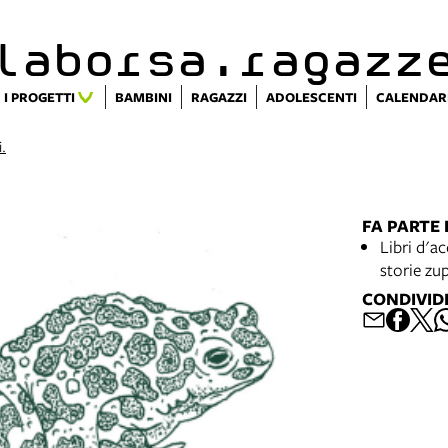
alaborsa.ragazz
I PROGETTI
BAMBINI
RAGAZZI
ADOLESCENTI
CALENDAR
i.
FA PARTE 
Libri d'a
storie zu
CONDIVID