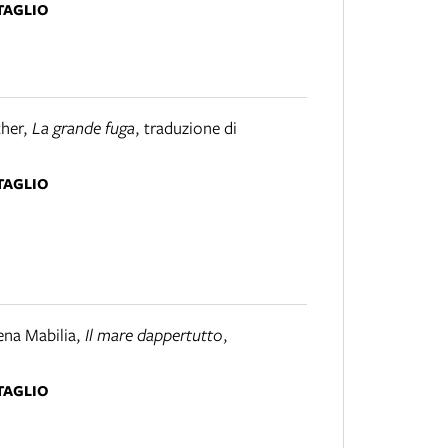
TAGLIO
ther
,
La grande fuga
,
traduzione di
TAGLIO
rena Mabilia
,
Il mare dappertutto
,
TAGLIO