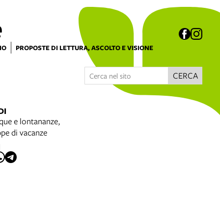
e
IO
PROPOSTE DI LETTURA, ASCOLTO E VISIONE
CERCA
DI
cque e lontananze,
ppe di vacanze
I