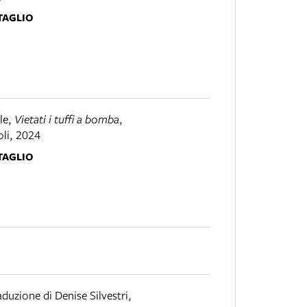
TAGLIO
le
,
Vietati i tuffi a bomba
,
oli
,
2024
TAGLIO
aduzione di Denise Silvestri
,