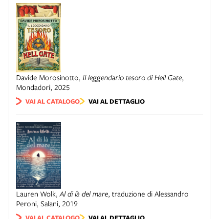
Davide Morosinotto
,
Il leggendario tesoro di Hell Gate
,
Mondadori
,
2025
VAI AL CATALOGO
VAI AL DETTAGLIO
Lauren Wolk
,
Al di là del mare
,
traduzione di Alessandro
Peroni
,
Salani
,
2019
VAI AL CATALOGO
VAI AL DETTAGLIO