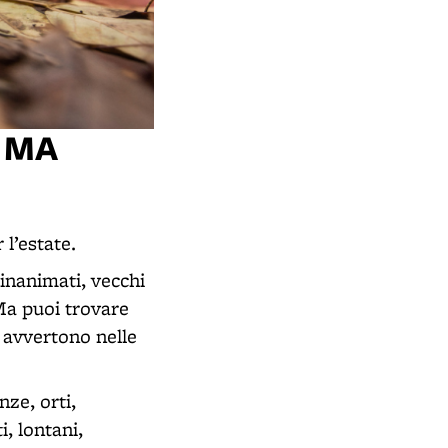
I MA
 l’estate.
, inanimati, vecchi
Ma puoi trovare
i avvertono nelle
nze, orti,
i, lontani,