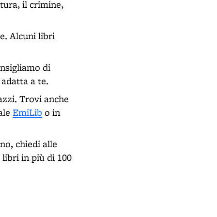
ura, il crimine,
. Alcuni libri
onsigliamo di
 adatta a te.
azzi. Trovi anche
tale
EmiLib
o in
no, chiedi alle
libri in più di 100