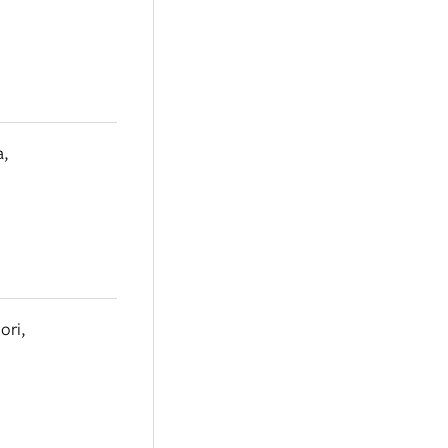
a
,
ori
,