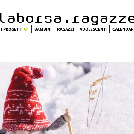
alaborsa.ragazz
I PROGETTI
BAMBINI
RAGAZZI
ADOLESCENTI
CALENDAR