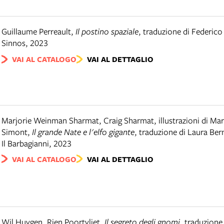
Guillaume Perreault
,
Il postino spaziale
,
traduzione di Federic
Sinnos
,
2023
VAI AL CATALOGO
VAI AL DETTAGLIO
Marjorie Weinman Sharmat, Craig Sharmat, illustrazioni di Ma
Simont
,
Il grande Nate e l'elfo gigante
,
traduzione di Laura Ber
Il Barbagianni
,
2023
VAI AL CATALOGO
VAI AL DETTAGLIO
Wil Huygen, Rien Poortvliet
,
Il segreto degli gnomi
,
traduzione 