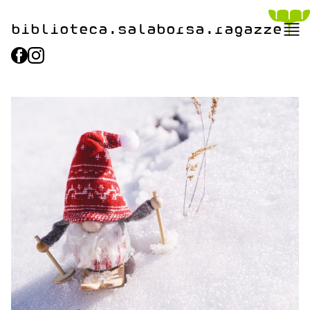
biblioteca.​salaborsa.ragazz
e