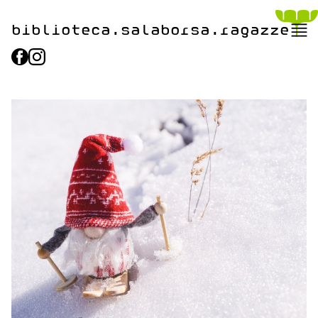
biblioteca.​salaborsa.ragazz
e