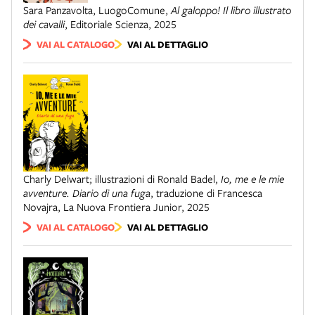
Sara Panzavolta, LuogoComune
,
Al galoppo! Il libro illustrato
dei cavalli
,
Editoriale Scienza
,
2025
VAI AL CATALOGO
VAI AL DETTAGLIO
Charly Delwart; illustrazioni di Ronald Badel
,
Io, me e le mie
avventure. Diario di una fuga
,
traduzione di Francesca
Novajra
,
La Nuova Frontiera Junior
,
2025
VAI AL CATALOGO
VAI AL DETTAGLIO