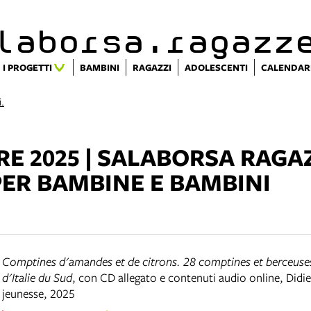
alaborsa.ragazz
I PROGETTI
BAMBINI
RAGAZZI
ADOLESCENTI
CALENDAR
i.
 2025 | SALABORSA RAGAZ
PER BAMBINE E BAMBINI
Comptines d'amandes et de citrons. 28 comptines et berceuse
d'Italie du Sud
,
con CD allegato e contenuti audio online
,
Didie
jeunesse
,
2025