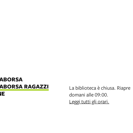
LABORSA
LABORSA RAGAZZI
La biblioteca è chiusa. Riapre
NE
domani alle 09:00.
B
Leggi tutti gli orari.