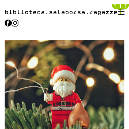
biblioteca.​salaborsa.ragazz
e