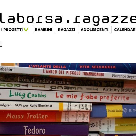
alaborsa.ragazz
I PROGETTI
BAMBINI
RAGAZZI
ADOLESCENTI
CALENDAR
i.