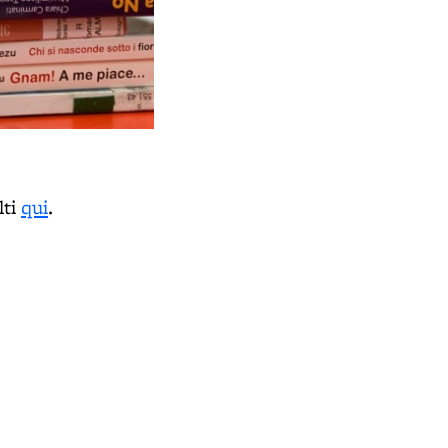
lti
qui
.