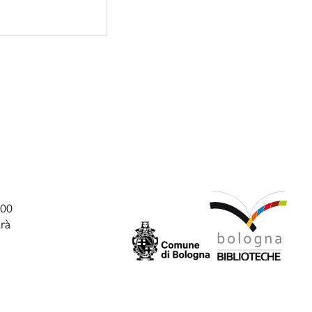
:00
arà