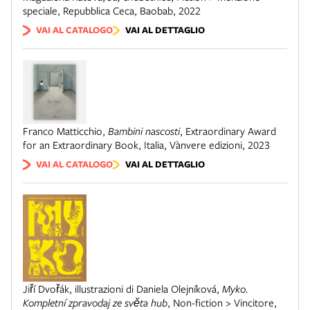
speciale
,
Repubblica Ceca
,
Baobab
,
2022
VAI AL CATALOGO
VAI AL DETTAGLIO
Franco Matticchio
,
Bambini nascosti
,
Extraordinary Award
for an Extraordinary Book
,
Italia
,
Vànvere edizioni
,
2023
VAI AL CATALOGO
VAI AL DETTAGLIO
Jiří Dvořák, illustrazioni di Daniela Olejníková
,
Myko.
Kompletní zpravodaj ze světa hub
,
Non-fiction > Vincitore
,