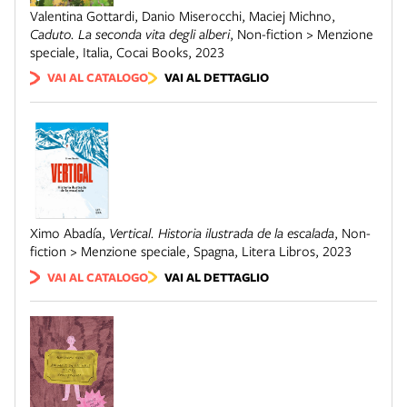
Valentina Gottardi, Danio Miserocchi, Maciej Michno
,
Caduto. La seconda vita degli alberi
,
Non-fiction > Menzione
speciale
,
Italia
,
Cocai Books
,
2023
VAI AL CATALOGO
VAI AL DETTAGLIO
Ximo Abadía
,
Vertical. Historia ilustrada de la escalada
,
Non-
fiction > Menzione speciale
,
Spagna
,
Litera Libros
,
2023
VAI AL CATALOGO
VAI AL DETTAGLIO