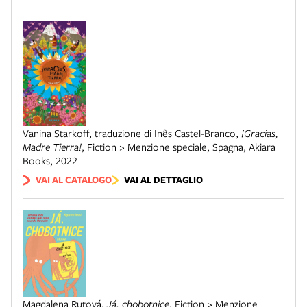
Vanina Starkoff, traduzione di Inês Castel-Branco
,
¡Gracias,
Madre Tierra!
,
Fiction > Menzione speciale
,
Spagna
,
Akiara
Books
,
2022
VAI AL CATALOGO
VAI AL DETTAGLIO
Magdalena Rutová
,
Já, chobotnice
,
Fiction > Menzione