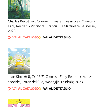
Charles Berbérian
,
Comment naissent les arbres
,
Comics -
Early Reader > Vincitore
,
Francia
,
La Martinière Jeunesse
,
2023
VAI AL CATALOGO
VAI AL DETTAGLIO
Ji-an Kim
,
달리다 보면
,
Comics - Early Reader > Menzione
speciale
,
Corea del Sud
,
Woongjin ThinkBig
,
2023
VAI AL CATALOGO
VAI AL DETTAGLIO