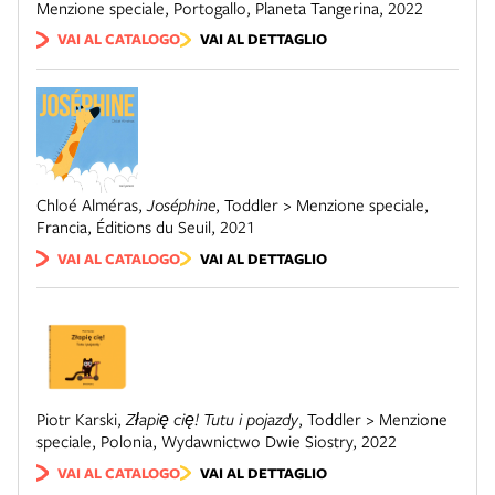
Menzione speciale
,
Portogallo
,
Planeta Tangerina
,
2022
VAI AL CATALOGO
VAI AL DETTAGLIO
Chloé Alméras
,
Joséphine
,
Toddler > Menzione speciale
,
Francia
,
Éditions du Seuil
,
2021
VAI AL CATALOGO
VAI AL DETTAGLIO
Piotr Karski
,
Złapię cię! Tutu i pojazdy
,
Toddler > Menzione
speciale
,
Polonia
,
Wydawnictwo Dwie Siostry
,
2022
VAI AL CATALOGO
VAI AL DETTAGLIO