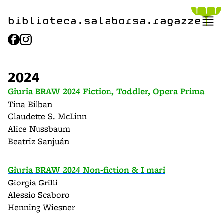
biblioteca.​salaborsa.ragazz
i
e
2024
Giuria BRAW 2024 Fiction, Toddler, Opera Prima
Tina Bilban
Claudette S. McLinn
Alice Nussbaum
Beatriz Sanjuán
Giuria BRAW 2024 Non-fiction & I mari
Giorgia Grilli
Alessio Scaboro
Henning Wiesner