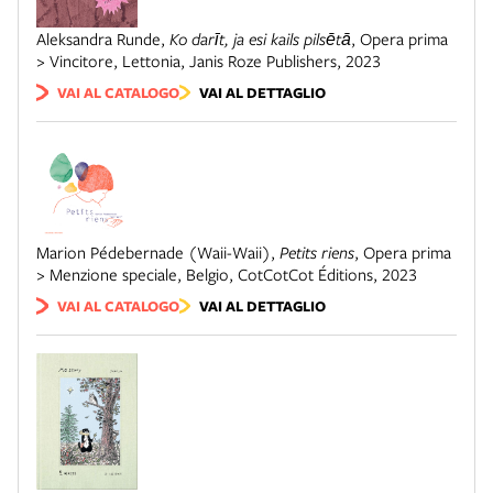
Aleksandra Runde
,
Ko darīt, ja esi kails pilsētā
,
Opera prima
> Vincitore
,
Lettonia
,
Janis Roze Publishers
,
2023
VAI AL CATALOGO
VAI AL DETTAGLIO
Marion Pédebernade (Waii-Waii)
,
Petits riens
,
Opera prima
> Menzione speciale
,
Belgio
,
CotCotCot Éditions
,
2023
VAI AL CATALOGO
VAI AL DETTAGLIO