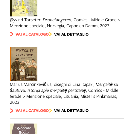
Øyvind Torseter
,
Dronefangeren
,
Comics - Middle Grade >
Menzione speciale
,
Norvegia
,
Cappelen Damm
,
2023
VAI AL CATALOGO
VAI AL DETTAGLIO
Marius Marcinkevičius, disegni di Lina Itagaki
,
Mergaitė su
šautuvu. Istorija apie mergaitę partizanę
,
Comics - Middle
Grade > Menzione speciale
,
Lituania
,
Misteris Pinkmanas
,
2023
VAI AL CATALOGO
VAI AL DETTAGLIO