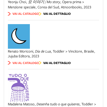
Yeonju Choi
,
모 이야기 / Mo story
,
Opera prima >
Menzione speciale
,
Corea del Sud
,
Atnoonbooks
,
2023
VAI AL CATALOGO
VAI AL DETTAGLIO
Renato Moriconi
,
Dia de Lua
,
Toddler > Vincitore
,
Brasile
,
Jujuba Editora
,
2023
VAI AL CATALOGO
VAI AL DETTAGLIO
Madalena Matoso
,
Desenha tudo o que quiseres
,
Toddler >