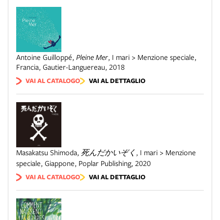
Antoine Guilloppé
,
Pleine Mer
,
I mari > Menzione speciale
,
Francia
,
Gautier-Languereau
,
2018
VAI AL CATALOGO
VAI AL DETTAGLIO
Masakatsu Shimoda
,
死んだかいぞく
,
I mari > Menzione
speciale
,
Giappone
,
Poplar Publishing
,
2020
VAI AL CATALOGO
VAI AL DETTAGLIO