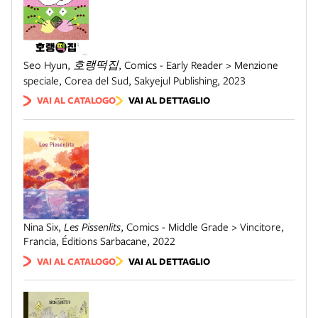
Seo Hyun
,
호랭떡집
,
Comics - Early Reader > Menzione
speciale
,
Corea del Sud
,
Sakyejul Publishing
,
2023
VAI AL CATALOGO
VAI AL DETTAGLIO
Nina Six
,
Les Pissenlits
,
Comics - Middle Grade > Vincitore
,
Francia
,
Éditions Sarbacane
,
2022
VAI AL CATALOGO
VAI AL DETTAGLIO