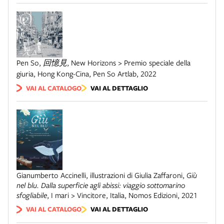
Pen So
,
回憶見
,
New Horizons > Premio speciale della
giuria
,
Hong Kong-Cina
,
Pen So Artlab
,
2022
VAI AL CATALOGO
VAI AL DETTAGLIO
Gianumberto Accinelli, illustrazioni di Giulia Zaffaroni
,
Giù
nel blu. Dalla superficie agli abissi: viaggio sottomarino
sfogliabile
,
I mari > Vincitore
,
Italia
,
Nomos Edizioni
,
2021
VAI AL CATALOGO
VAI AL DETTAGLIO