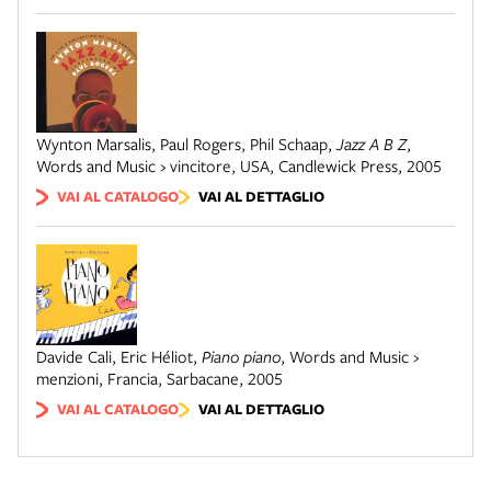
Wynton Marsalis, Paul Rogers, Phil Schaap
,
Jazz A B Z
,
Words and Music › vincitore
,
USA
,
Candlewick Press
,
2005
VAI AL CATALOGO
VAI AL DETTAGLIO
Davide Cali, Eric Héliot
,
Piano piano
,
Words and Music ›
menzioni
,
Francia
,
Sarbacane
,
2005
VAI AL CATALOGO
VAI AL DETTAGLIO