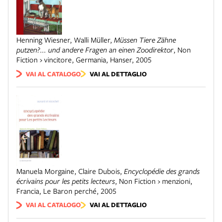
Henning Wiesner, Walli Müller
,
Müssen Tiere Zähne
putzen?... und andere Fragen an einen Zoodirektor
,
Non
Fiction › vincitore
,
Germania
,
Hanser
,
2005
VAI AL CATALOGO
VAI AL DETTAGLIO
Manuela Morgaine, Claire Dubois
,
Encyclopédie des grands
écrivains pour les petits lecteurs
,
Non Fiction › menzioni
,
Francia
,
Le Baron perché
,
2005
VAI AL CATALOGO
VAI AL DETTAGLIO