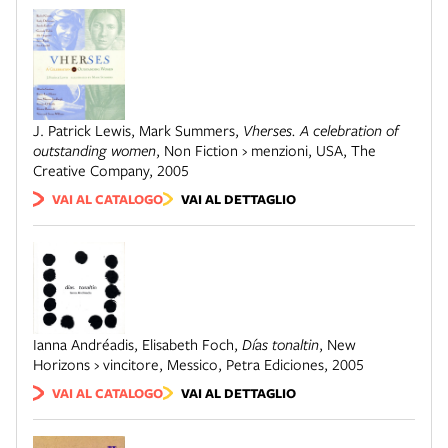
J. Patrick Lewis, Mark Summers
,
Vherses. A celebration of
outstanding women
,
Non Fiction › menzioni
,
USA
,
The
Creative Company
,
2005
VAI AL CATALOGO
VAI AL DETTAGLIO
Ianna Andréadis, Elisabeth Foch
,
Días tonaltin
,
New
Horizons › vincitore
,
Messico
,
Petra Ediciones
,
2005
VAI AL CATALOGO
VAI AL DETTAGLIO