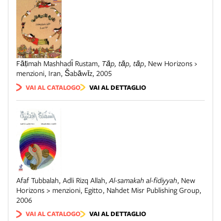
Fāṭimah Mashhadı̄ Rustam
,
Tāp, tāp, tāp
,
New Horizons ›
menzioni
,
Iran
,
Šabāwīz
,
2005
VAI AL CATALOGO
VAI AL DETTAGLIO
Afaf Tubbalah, Adli Rizq Allah
,
Al-samakah al-fidiyyah
,
New
Horizons > menzioni
,
Egitto
,
Nahdet Misr Publishing Group
,
2006
VAI AL CATALOGO
VAI AL DETTAGLIO