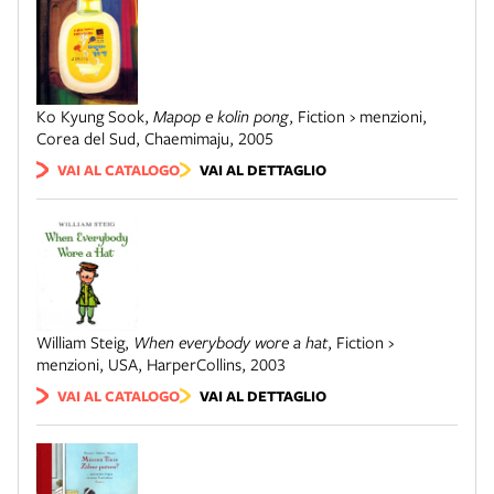
Ko Kyung Sook
,
Mapop e kolin pong
,
Fiction › menzioni
,
Corea del Sud
,
Chaemimaju
,
2005
VAI AL CATALOGO
VAI AL DETTAGLIO
William Steig
,
When everybody wore a hat
,
Fiction ›
menzioni
,
USA
,
HarperCollins
,
2003
VAI AL CATALOGO
VAI AL DETTAGLIO