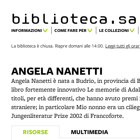
item 1 of 2
biblioteca.​s
INFORMAZIONI
COME FARE PER
LE COLLEZIONI
La biblioteca è chiusa. Riapre domani alle 14:00.
Leggi tutti gli orar
ANGELA NANETTI
Angela Nanetti è nata a Budrio, in provincia di 
libro fortemente innovativo Le memorie di Adalbe
titoli, per età differenti, che hanno avuto prem
straniere; in particolare Mio nonno era un ciliegio
Jungenliteratur Prize 2002 di Francoforte.
RISORSE
MULTIMEDIA