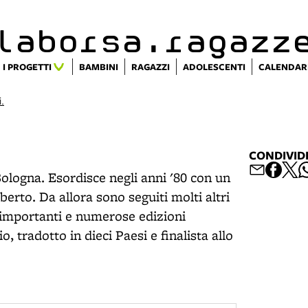
alaborsa.ragazz
I PROGETTI
BAMBINI
RAGAZZI
ADOLESCENTI
CALENDAR
i.
CONDIVID
Bologna. Esordisce negli anni '80 con un
rto. Da allora sono seguiti molti altri
i importanti e numerose edizioni
, tradotto in dieci Paesi e finalista allo