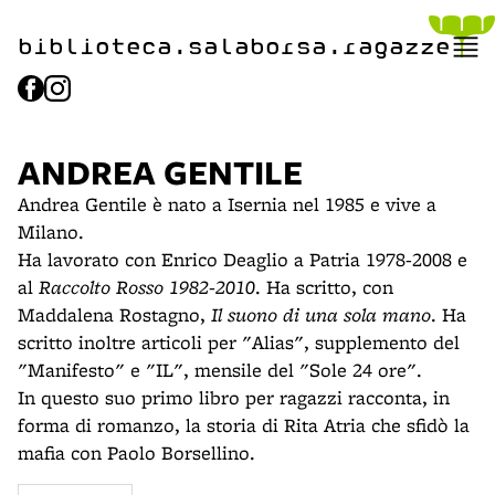
item 1 of 2
biblioteca.​salaborsa.ragazz
e
ANDREA GENTILE
Andrea Gentile è nato a Isernia nel 1985 e vive a
Milano.
Ha lavorato con Enrico Deaglio a Patria 1978-2008 e
al
Raccolto Rosso 1982-2010
. Ha scritto, con
Maddalena Rostagno,
Il suono di una sola mano
. Ha
scritto inoltre articoli per "Alias", supplemento del
"Manifesto" e "IL", mensile del "Sole 24 ore".
In questo suo primo libro per ragazzi racconta, in
forma di romanzo, la storia di Rita Atria che sfidò la
mafia con Paolo Borsellino.