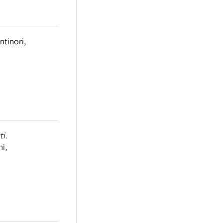
ntinori
,
ti.
ni
,