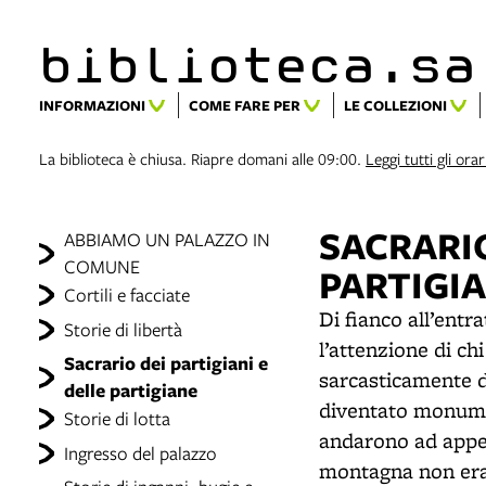
biblioteca.​s
INFORMAZIONI
COME FARE PER
LE COLLEZIONI
La biblioteca è chiusa. Riapre domani alle 09:00.
Leggi tutti gli orar
SACRARIO
ABBIAMO UN PALAZZO IN
COMUNE
PARTIGI
Cortili e facciate
Di fianco all’entr
Storie di libertà
l’attenzione di ch
Sacrario dei partigiani e
sarcasticamente da
delle partigiane
diventato monumen
Storie di lotta
andarono ad append
Ingresso del palazzo
montagna non eran