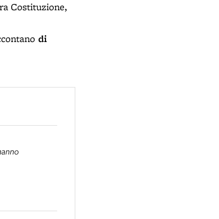
tra Costituzione,
di
accontano
 hanno