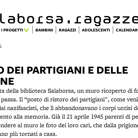
alaborsa.ragazz
I PROGETTI
BAMBINI
RAGAZZI
ADOLESCENTI
CALENDAR
i.
 DEI PARTIGIANI E DELLE
ANE
ata della biblioteca Salaborsa, un muro ricoperto di f
i passa. Il “posto di ristoro dei partigiani", come ven
i nazifascisti, che lì abbandonavano i corpi uccisi de
to alla memoria. Già il 21 aprile 1945 parenti di 
ere al muro le foto dei loro cari, che dalla prigion
o più tornati a casa.