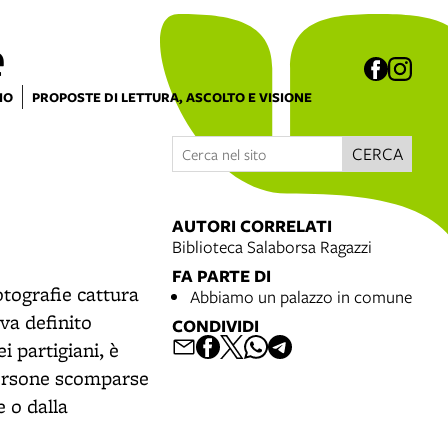
e
IO
PROPOSTE DI LETTURA, ASCOLTO E VISIONE
CERCA
AUTORI CORRELATI
Biblioteca Salaborsa Ragazzi
FA PARTE DI
otografie cattura
Abbiamo un palazzo in comune
iva definito
CONDIVIDI
i partigiani, è
persone scomparse
e o dalla