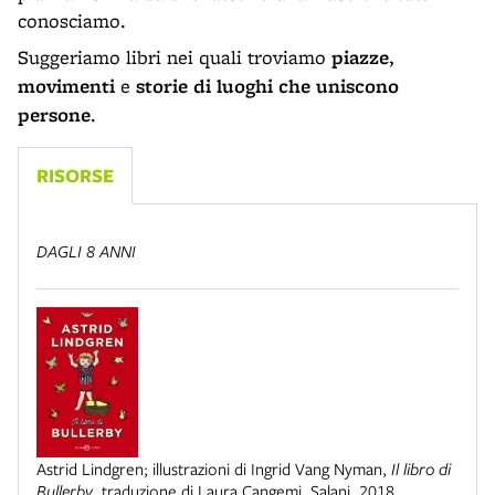
conosciamo.
Suggeriamo libri nei quali troviamo
piazze
,
movimenti
e
storie di luoghi che uniscono
persone
.
RISORSE
DAGLI 8 ANNI
Astrid Lindgren; illustrazioni di Ingrid Vang Nyman
,
Il libro di
Bullerby
,
traduzione di Laura Cangemi
,
Salani
,
2018