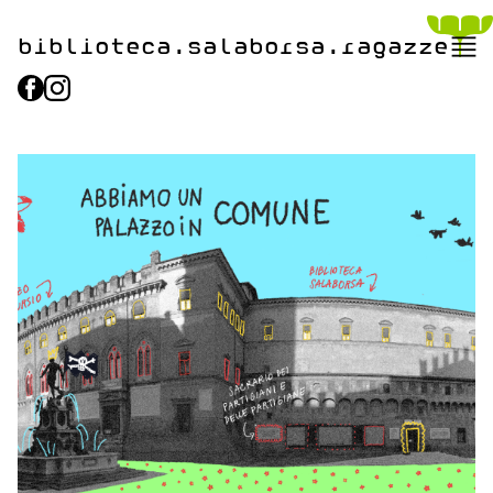
biblioteca.​salaborsa.ragazz
e