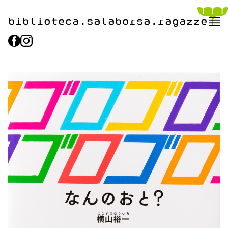
biblioteca.​salaborsa.ragazz
e