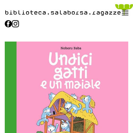
biblioteca.​salaborsa.ragazz
e