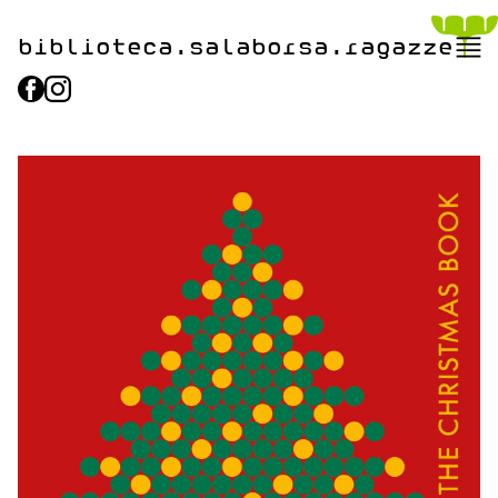
biblioteca.​salaborsa.ragazz
e