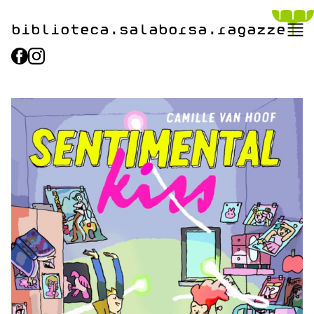
biblioteca.​salaborsa.ragazz
e