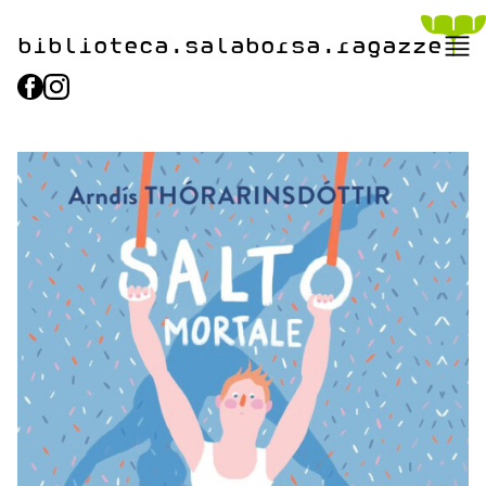
biblioteca.​salaborsa.ragazz
e