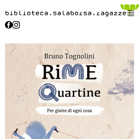
biblioteca.​salaborsa.ragazz
e