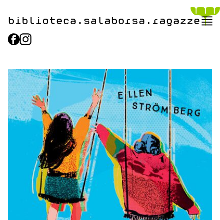
biblioteca.​salaborsa.ragazz
e