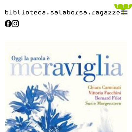
biblioteca.​salaborsa.ragazz
e