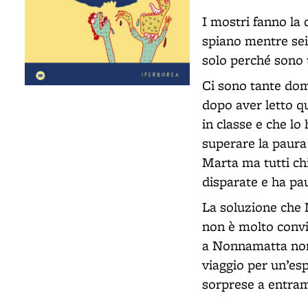
I mostri fanno la
spiano mentre sei
solo perché sono 
Ci sono tante do
dopo aver letto q
in classe e che l
superare la paura 
Marta ma tutti ch
disparate e ha pau
La soluzione che 
non è molto convin
a Nonnamatta non s
viaggio per un’es
sorprese a entram