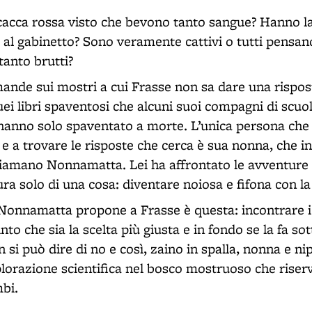
 cacca rossa visto che bevono tanto sangue? Hanno la
 al gabinetto? Sono veramente cattivi o tutti pensano
tanto brutti?
mande sui mostri a cui Frasse non sa dare una risp
uei libri spaventosi che alcuni suoi compagni di scu
o hanno solo spaventato a morte. L’unica persona che
e a trovare le risposte che cerca è sua nonna, che in
iamano Nonnamatta. Lei ha affrontato le avventure
ra solo di una cosa: diventare noiosa e fifona con la
Nonnamatta propone a Frasse è questa: incontrare i
to che sia la scelta più giusta e in fondo se la fa so
i può dire di no e così, zaino in spalla, nonna e ni
plorazione scientifica nel bosco mostruoso che rise
bi.