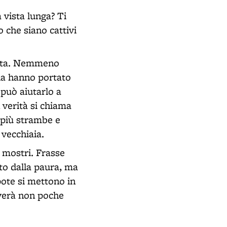
 vista lunga? Ti
 che siano cattivi
osta. Nemmeno
ola hanno portato
 può aiutarlo a
 verità si chiama
 più strambe e
 vecchiaia.
 mostri. Frasse
tto dalla paura, ma
pote si mettono in
rverà non poche